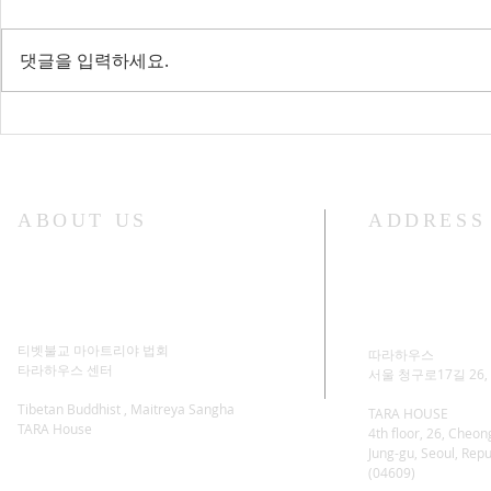
댓글을 입력하세요.
Lama Glenn 
라마글렌님 법문 - Lama Glenn
Retreat Star
Dharma Talk
ABOUT US
ADDRESS
티벳불교 마아트리야 법회
따라하우스
​타라하우스 센터
서울 청구로17길 26, 4
Tibetan Buddhist , Maitreya Sangha
TARA HOUSE
TARA House
4th floor, 26, Cheon
Jung-gu, Seoul, Repu
(04609)