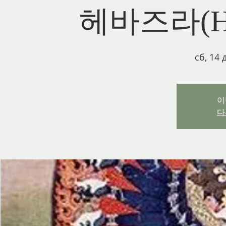
헤바즈라(He
сб, 14 
이
다