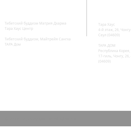
Тибетский буддизм Матрия Дхарма
Тара Хаус
​Тара Хаус Центр
4-й этаж, 26, Чонгу
Сеул (04609)
Тибетский буддизм, Майтрейя Сангха
ТАРА Дом
ТАРА ДОМ
Республика Корея, 
17-гиль, Чонгу, 26,
(04609)
© 2019 - 2025 by MAITREYA SANGHA