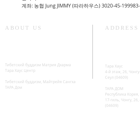
계좌: 농협 Jung JIMMY (따라하우스) 3020-45-199983-
ABOUT US
ADDRESS
Тибетский буддизм Матрия Дхарма
Тара Хаус
​Тара Хаус Центр
4-й этаж, 26, Чонгу
Сеул (04609)
Тибетский буддизм, Майтрейя Сангха
ТАРА Дом
ТАРА ДОМ
Республика Корея, 
17-гиль, Чонгу, 26,
(04609)