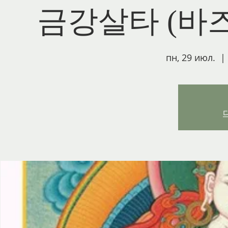
금강살타 (바
пн, 29 июл.
  | 